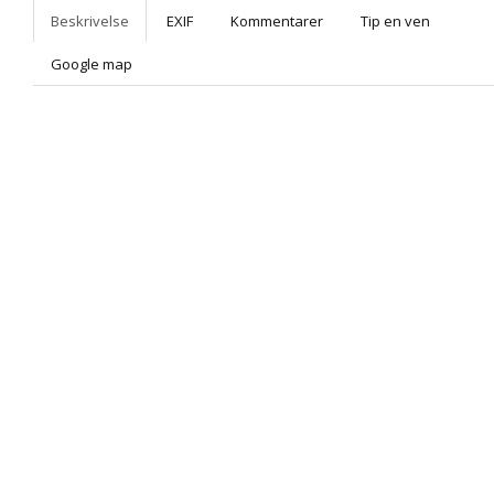
Beskrivelse
EXIF
Kommentarer
Tip en ven
Google map