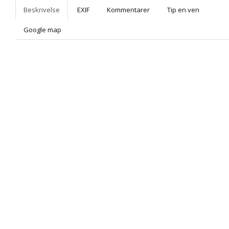
Beskrivelse
EXIF
Kommentarer
Tip en ven
Google map