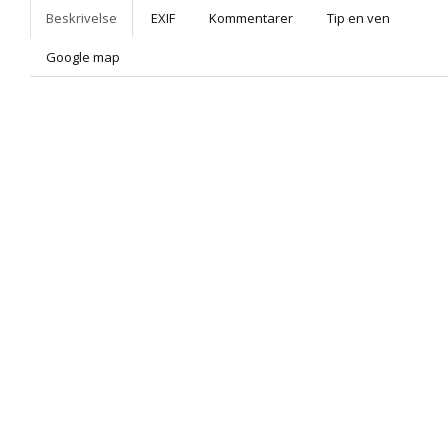
Beskrivelse
EXIF
Kommentarer
Tip en ven
Google map