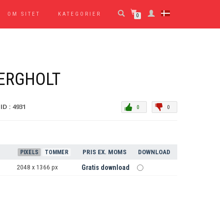
OM SITET
KATEGORIER
0
ERGHOLT
ID : 4931
0
0
PRIS EX. MOMS
DOWNLOAD
PIXELS
TOMMER
2048 x 1366 px
Gratis download