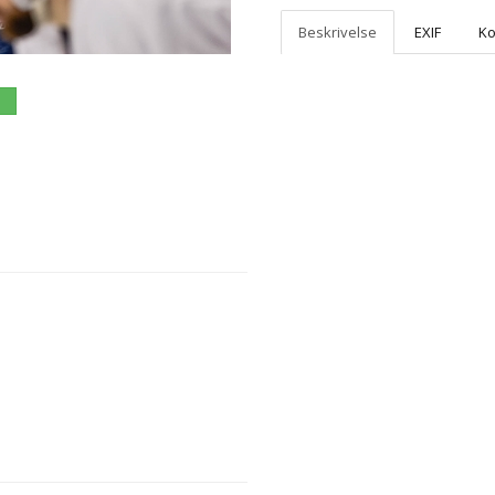
Beskrivelse
EXIF
K