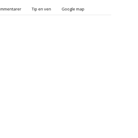
ommentarer
Tip en ven
Google map