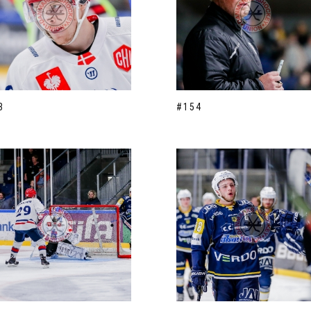
3
#154