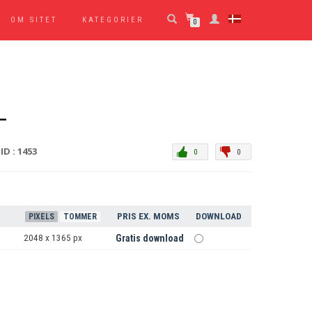
OM SITET
KATEGORIER
0
L
ID : 1453
0
0
PRIS EX. MOMS
DOWNLOAD
PIXELS
TOMMER
2048 x 1365 px
Gratis download