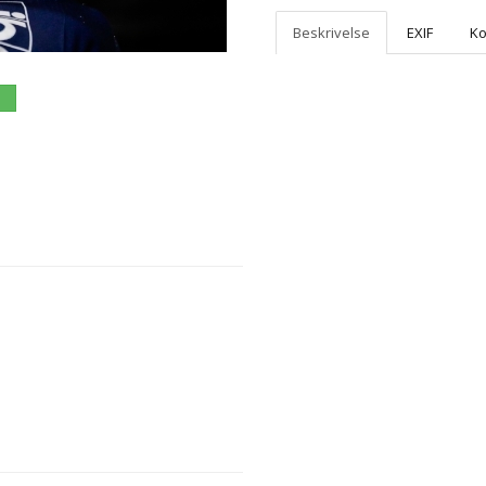
Beskrivelse
EXIF
K