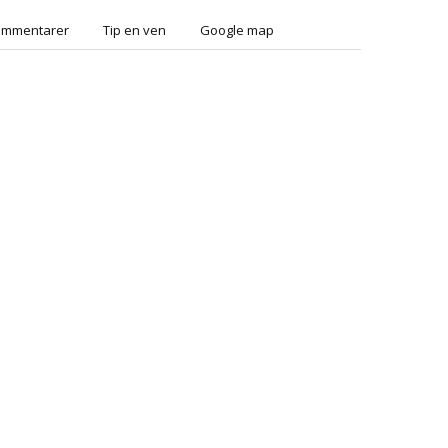
ommentarer
Tip en ven
Google map