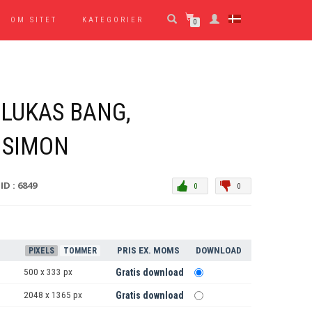
OM SITET
KATEGORIER
0
 LUKAS BANG,
 SIMON
ID : 6849
0
0
PRIS EX. MOMS
DOWNLOAD
PIXELS
TOMMER
500 x 333 px
Gratis download
2048 x 1365 px
Gratis download