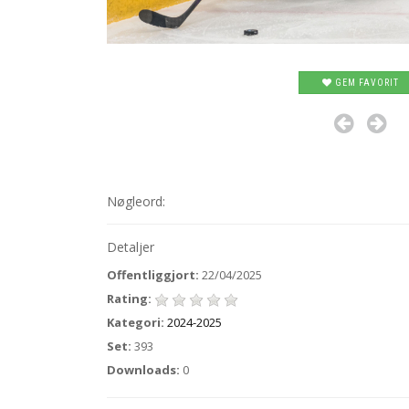
GEM FAVORIT
Nøgleord:
Detaljer
Offentliggjort:
22/04/2025
Rating:
Kategori:
2024-2025
Set:
393
Downloads:
0