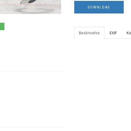
Beskrivelse
EXIF
K