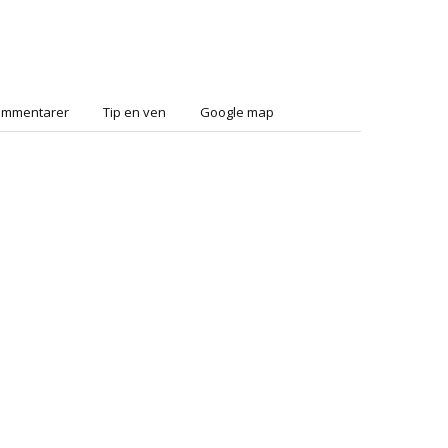
ommentarer
Tip en ven
Google map