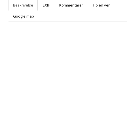
Beskrivelse
EXIF
Kommentarer
Tip en ven
Google map