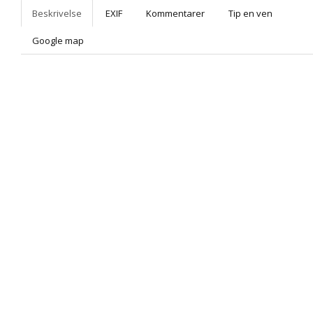
Beskrivelse
EXIF
Kommentarer
Tip en ven
Google map