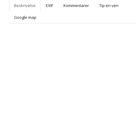
Beskrivelse
EXIF
Kommentarer
Tip en ven
Google map