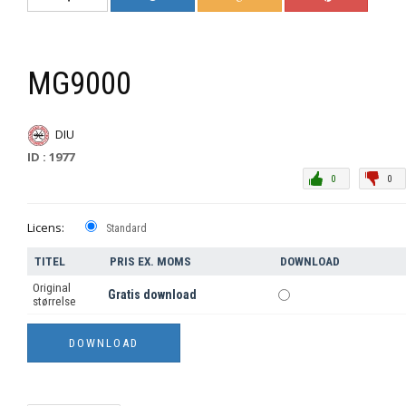
MG9000
DIU
ID : 1977
0
0
Licens:
Standard
TITEL
PRIS EX. MOMS
DOWNLOAD
Original
Gratis download
størrelse