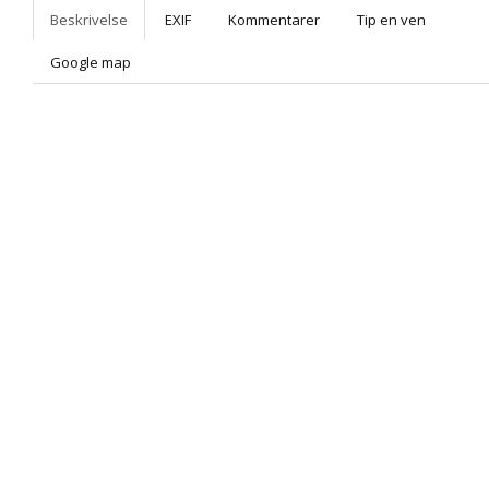
Beskrivelse
EXIF
Kommentarer
Tip en ven
Google map