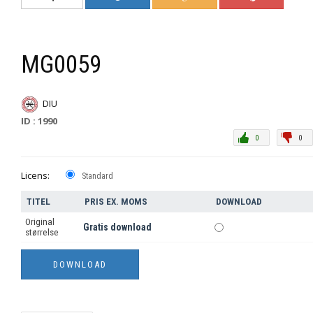
MG0059
DIU
ID : 1990
0
0
Licens:
Standard
TITEL
PRIS EX. MOMS
DOWNLOAD
Original
Gratis download
størrelse