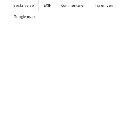
Beskrivelse
EXIF
Kommentarer
Tip en ven
Google map