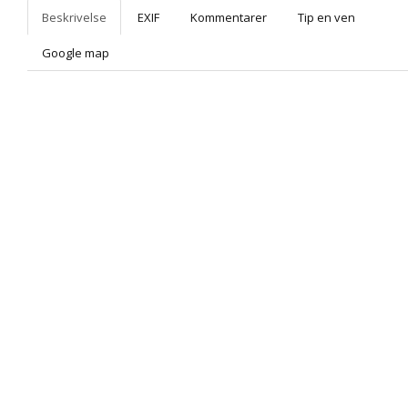
Beskrivelse
EXIF
Kommentarer
Tip en ven
Google map