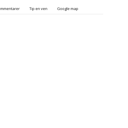
ommentarer
Tip en ven
Google map