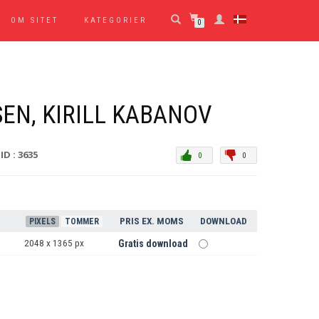
OM SITET
KATEGORIER
0
EN, KIRILL KABANOV
ID : 3635
0
0
PRIS EX. MOMS
DOWNLOAD
PIXELS
TOMMER
2048 x 1365 px
Gratis download