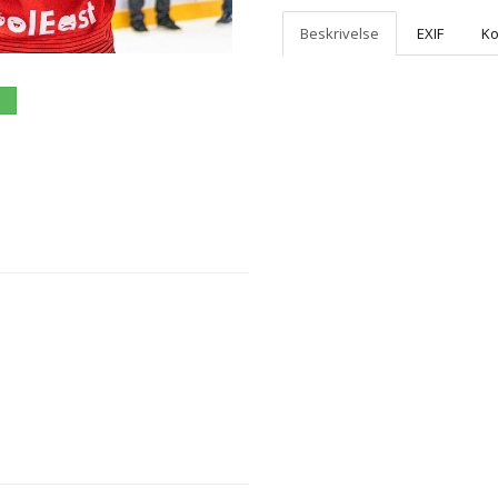
Beskrivelse
EXIF
K