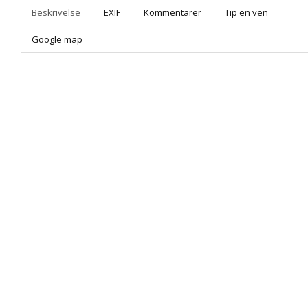
Beskrivelse
EXIF
Kommentarer
Tip en ven
Google map