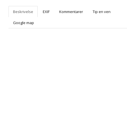
Beskrivelse
EXIF
Kommentarer
Tip en ven
Google map