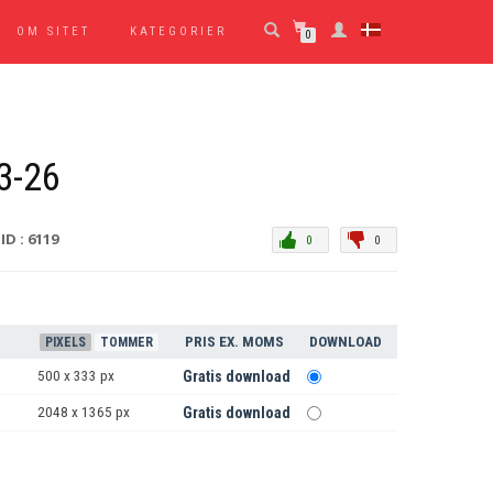
OM SITET
KATEGORIER
0
3-26
ID : 6119
0
0
PRIS EX. MOMS
DOWNLOAD
PIXELS
TOMMER
500 x 333 px
Gratis download
2048 x 1365 px
Gratis download