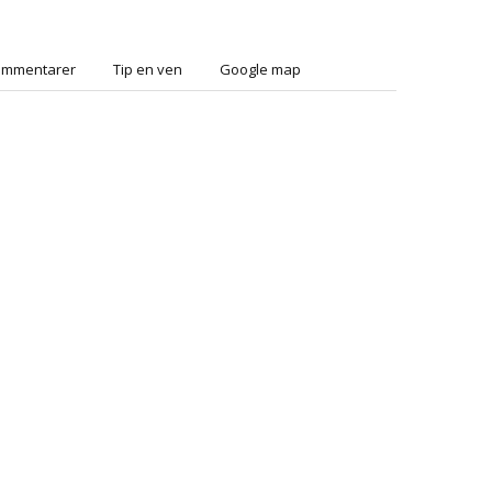
ommentarer
Tip en ven
Google map