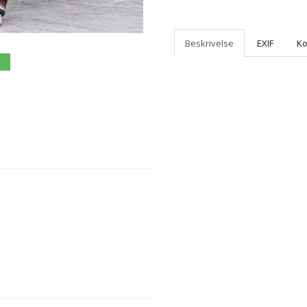
Beskrivelse
EXIF
K