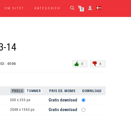
OM SITET
KATEGORIER
0
3-14
ID : 6106
0
0
PRIS EX. MOMS
DOWNLOAD
PIXELS
TOMMER
500 x 333 px
Gratis download
2048 x 1365 px
Gratis download