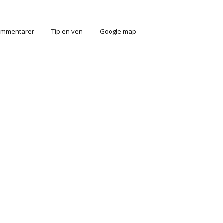
ommentarer
Tip en ven
Google map