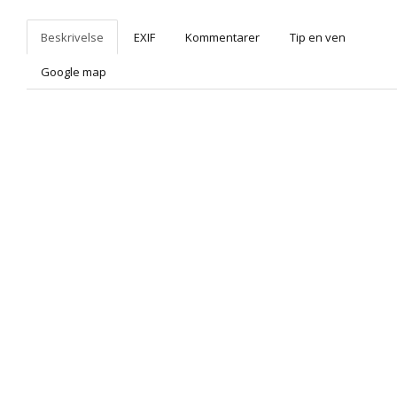
Beskrivelse
EXIF
Kommentarer
Tip en ven
Google map