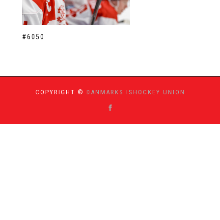
#6050
COPYRIGHT ©
DANMARKS ISHOCKEY UNION