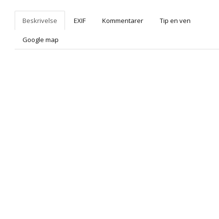
Beskrivelse
EXIF
Kommentarer
Tip en ven
Google map