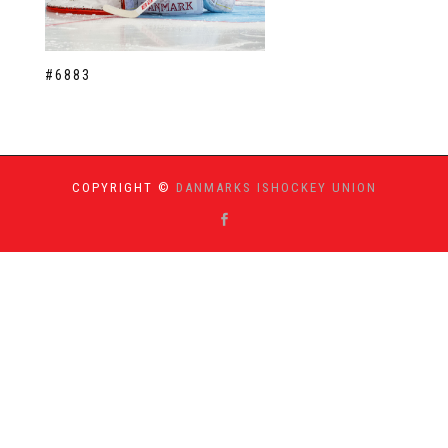
#6883
COPYRIGHT ©
DANMARKS ISHOCKEY UNION