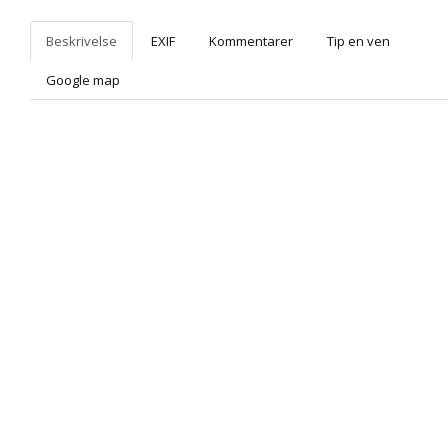
Beskrivelse
EXIF
Kommentarer
Tip en ven
Google map