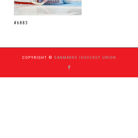
#6883
COPYRIGHT ©
DANMARKS ISHOCKEY UNION