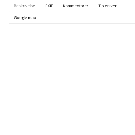
Beskrivelse
EXIF
Kommentarer
Tip en ven
Google map