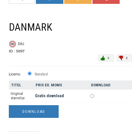
DANMARK
DIU
ID : 5097
0
0
Licens:
Standard
TITEL
PRIS EX. MOMS
DOWNLOAD
Original
Gratis download
størrelse