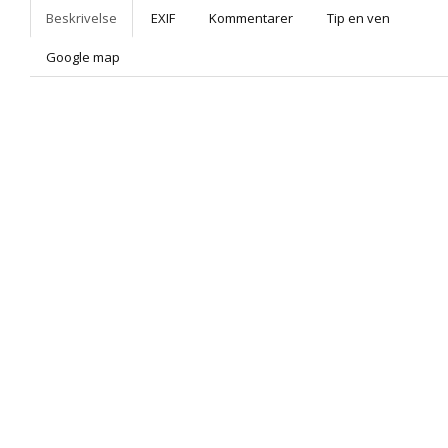
Beskrivelse
EXIF
Kommentarer
Tip en ven
Google map