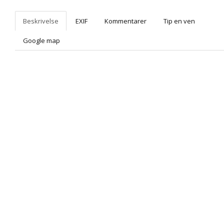
Beskrivelse
EXIF
Kommentarer
Tip en ven
Google map