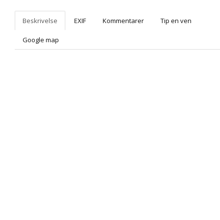
Beskrivelse
EXIF
Kommentarer
Tip en ven
Google map