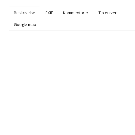
Beskrivelse
EXIF
Kommentarer
Tip en ven
Google map