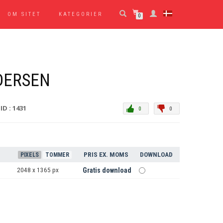
OM SITET
KATEGORIER
0
DERSEN
ID : 1431
0
0
PRIS EX. MOMS
DOWNLOAD
PIXELS
TOMMER
2048 x 1365 px
Gratis download