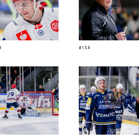
3
#154