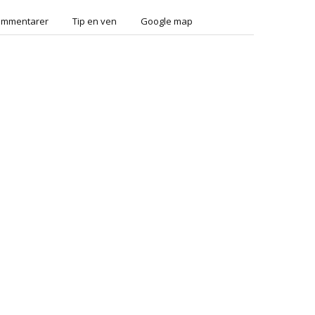
ommentarer
Tip en ven
Google map