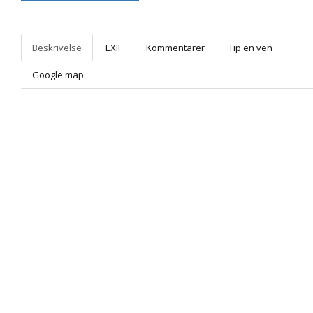
Beskrivelse
EXIF
Kommentarer
Tip en ven
Google map