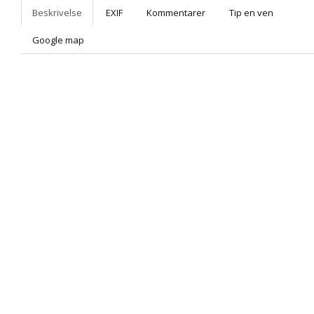
Beskrivelse
EXIF
Kommentarer
Tip en ven
Google map