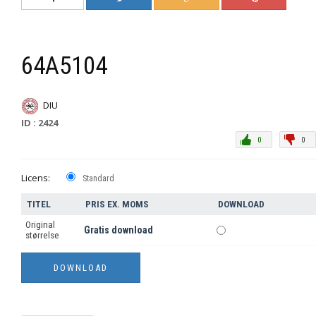
64A5104
DIU
ID : 2424
0
0
Licens:
Standard
TITEL
PRIS EX. MOMS
DOWNLOAD
Original
Gratis download
størrelse