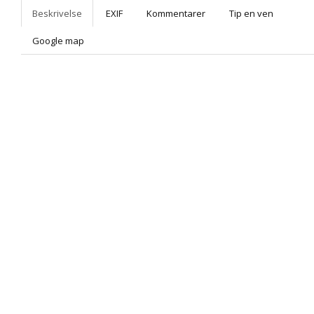
Beskrivelse
EXIF
Kommentarer
Tip en ven
Google map