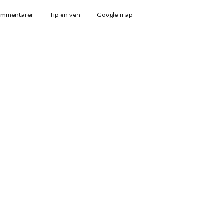
ommentarer
Tip en ven
Google map