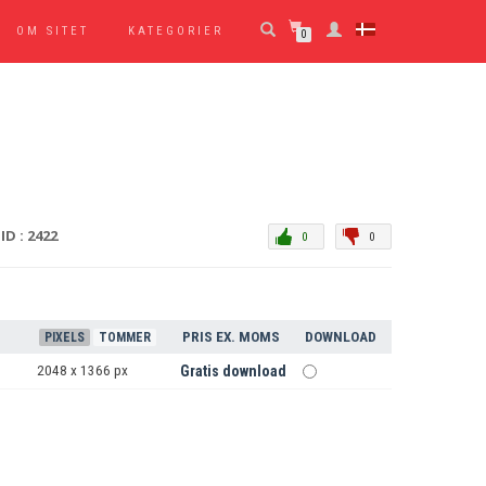
OM SITET
KATEGORIER
0
ID : 2422
0
0
PRIS EX. MOMS
DOWNLOAD
PIXELS
TOMMER
2048 x 1366 px
Gratis download