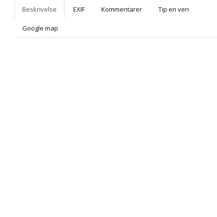
Beskrivelse
EXIF
Kommentarer
Tip en ven
Google map