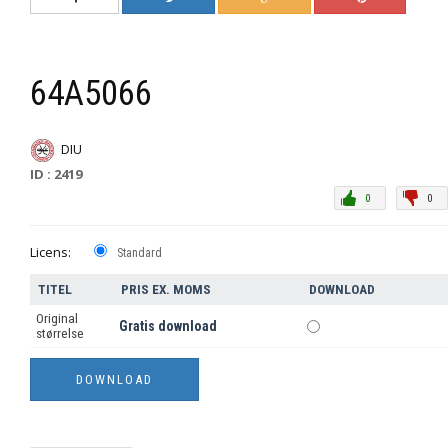
64A5066
DIU
ID : 2419
0
0
Licens:
Standard
TITEL
PRIS EX. MOMS
DOWNLOAD
Original
Gratis download
størrelse