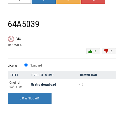
64A5039
DIU
ID : 2414
0
0
Licens:
Standard
TITEL
PRIS EX. MOMS
DOWNLOAD
Original
Gratis download
størrelse