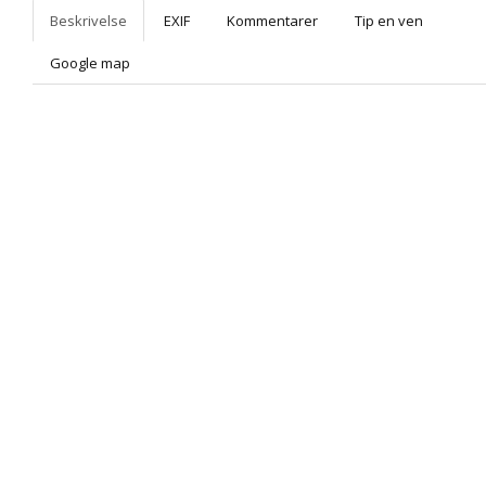
Beskrivelse
EXIF
Kommentarer
Tip en ven
Google map