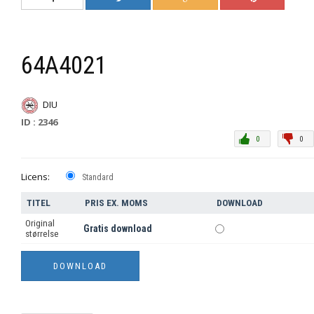
64A4021
DIU
ID : 2346
0
0
Licens:
Standard
TITEL
PRIS EX. MOMS
DOWNLOAD
Original
Gratis download
størrelse