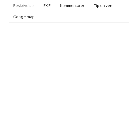
Beskrivelse
EXIF
Kommentarer
Tip en ven
Google map