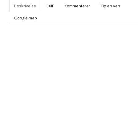
Beskrivelse
EXIF
Kommentarer
Tip en ven
Google map