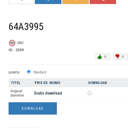
64A3995
DIU
ID : 2339
0
0
Licens:
Standard
TITEL
PRIS EX. MOMS
DOWNLOAD
Original
Gratis download
størrelse