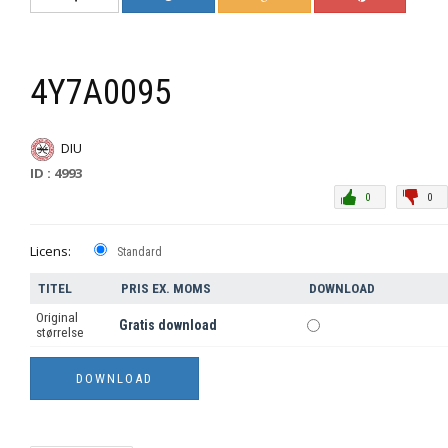
4Y7A0095
DIU
ID : 4993
0
0
Licens:
Standard
TITEL
PRIS EX. MOMS
DOWNLOAD
Original
Gratis download
størrelse