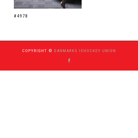
#4978
COPYRIGHT ©
DANMARKS ISHOCKEY UNION