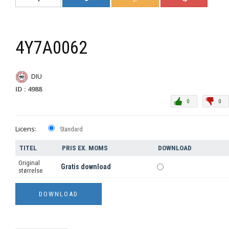
4Y7A0062
DIU
ID : 4988
0
0
Licens:
Standard
TITEL
PRIS EX. MOMS
DOWNLOAD
Original
Gratis download
størrelse