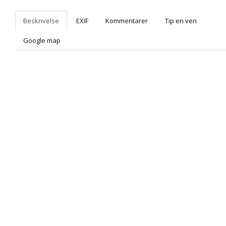
Beskrivelse
EXIF
Kommentarer
Tip en ven
Google map