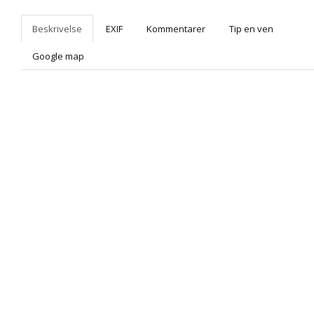
Beskrivelse
EXIF
Kommentarer
Tip en ven
Google map