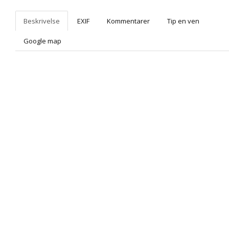
Beskrivelse
EXIF
Kommentarer
Tip en ven
Google map