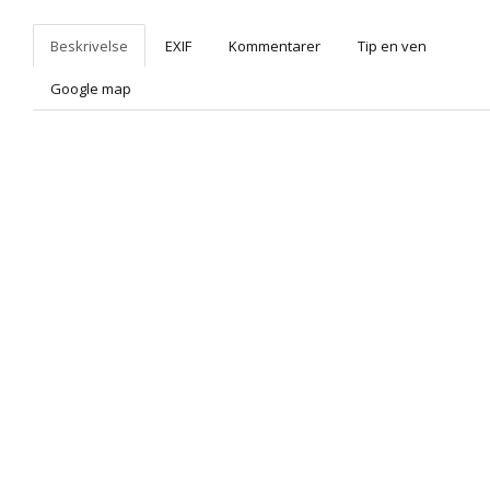
Beskrivelse
EXIF
Kommentarer
Tip en ven
Google map