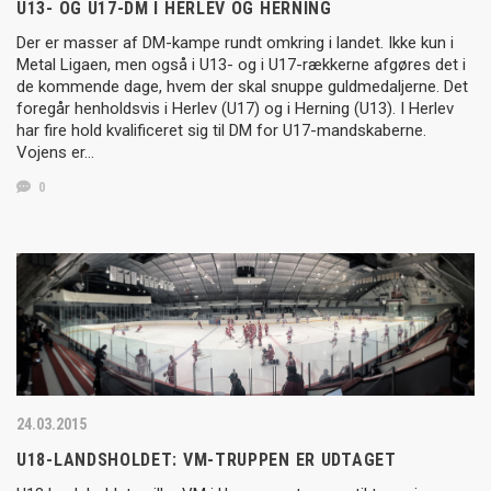
U13- OG U17-DM I HERLEV OG HERNING
Der er masser af DM-kampe rundt omkring i landet. Ikke kun i
Metal Ligaen, men også i U13- og i U17-rækkerne afgøres det i
de kommende dage, hvem der skal snuppe guldmedaljerne. Det
foregår henholdsvis i Herlev (U17) og i Herning (U13). I Herlev
har fire hold kvalificeret sig til DM for U17-mandskaberne.
Vojens er…
0
24.03.2015
U18-LANDSHOLDET: VM-TRUPPEN ER UDTAGET