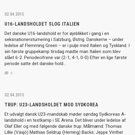
02.04.2015
U16-LANDSHOLDET SLOG ITALIEN
Det danske U16-landshold er for øjeblikket i gang i en
seksnationersturnering i Salzburg, Østrig. Danskerne – under
ledelse af Flemming Green – er i pulje med Italien og Tyskland. I
sin første gruppekamp tirsdag mødte man Italien som blev
slået 6-2. Periodecifrene var (2-1, 4-1, 0-0) Efter en lige første
periode satte det danske hold…
0
02.04.2015
TRUP: U23-LANDSHOLDET MOD SYDKOREA
Et udvalgt dansk U23-mandskab møder søndag Sydkoreas A-
landshold i en testkamp i SE Arena. Det bliver under ledelse af
Olaf Eller og med følgende danske trup: Målmænd: Thomas
Lillie (Växjö) Mathias Seldrup (Herning) Backs: Jeppe Vinther