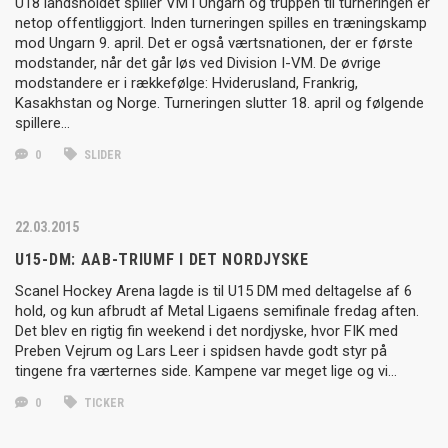
U18 landsholdet spiller VM i Ungarn og truppen til turneringen er
netop offentliggjort. Inden turneringen spilles en træningskamp
mod Ungarn 9. april. Det er også værtsnationen, der er første
modstander, når det går løs ved Division I-VM. De øvrige
modstandere er i rækkefølge: Hviderusland, Frankrig,
Kasakhstan og Norge. Turneringen slutter 18. april og følgende
spillere…
0
SLIDER
22.03.2015
U15-DM: AAB-TRIUMF I DET NORDJYSKE
Scanel Hockey Arena lagde is til U15 DM med deltagelse af 6
hold, og kun afbrudt af Metal Ligaens semifinale fredag aften.
Det blev en rigtig fin weekend i det nordjyske, hvor FIK med
Preben Vejrum og Lars Leer i spidsen havde godt styr på
tingene fra værternes side. Kampene var meget lige og vi…
0
TICKER