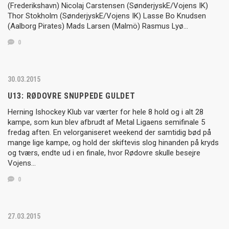
(Frederikshavn) Nicolaj Carstensen (SønderjyskE/Vojens IK)
Thor Stokholm (SønderjyskE/Vojens IK) Lasse Bo Knudsen
(Aalborg Pirates) Mads Larsen (Malmö) Rasmus Lyø…
0
30.03.2015
U13: RØDOVRE SNUPPEDE GULDET
Herning Ishockey Klub var værter for hele 8 hold og i alt 28
kampe, som kun blev afbrudt af Metal Ligaens semifinale 5
fredag aften. En velorganiseret weekend der samtidig bød på
mange lige kampe, og hold der skiftevis slog hinanden på kryds
og tværs, endte ud i en finale, hvor Rødovre skulle besejre
Vojens…
0
27.03.2015