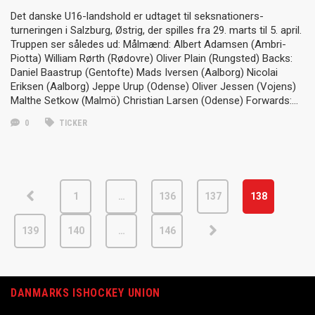
Det danske U16-landshold er udtaget til seksnationers-
turneringen i Salzburg, Østrig, der spilles fra 29. marts til 5. april.
Truppen ser således ud: Målmænd: Albert Adamsen (Ambri-
Piotta) William Rørth (Rødovre) Oliver Plain (Rungsted) Backs:
Daniel Baastrup (Gentofte) Mads Iversen (Aalborg) Nicolai
Eriksen (Aalborg) Jeppe Urup (Odense) Oliver Jessen (Vojens)
Malthe Setkow (Malmö) Christian Larsen (Odense) Forwards:…
0
TICKER
1
…
136
137
138
139
140
…
146
DANMARKS ISHOCKEY UNION