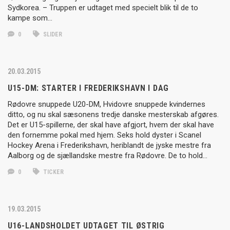
Sydkorea. – Truppen er udtaget med specielt blik til de to
kampe som…
0
SLIDER
20.03.2015
U15-DM: STARTER I FREDERIKSHAVN I DAG
Rødovre snuppede U20-DM, Hvidovre snuppede kvindernes
ditto, og nu skal sæsonens tredje danske mesterskab afgøres.
Det er U15-spillerne, der skal have afgjort, hvem der skal have
den fornemme pokal med hjem. Seks hold dyster i Scanel
Hockey Arena i Frederikshavn, heriblandt de jyske mestre fra
Aalborg og de sjællandske mestre fra Rødovre. De to hold…
0
TICKER
19.03.2015
U16-LANDSHOLDET UDTAGET TIL ØSTRIG