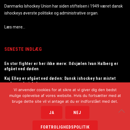
Danmarks Ishockey Union har siden stiftelsen i 1949 været dansk
ishockeys øverste politiske og administrative organ.
Læs mere…
SENESTE INDLÆG
En stor fighter er her ikke mere: Ildsjælen Ivan Halberg er
afgået ved døden
Kaj Elley er afgået ved døden: Dansk ishockey har mistet
en legendarisk dommer
Vi anvender cookies for at sikre at vi giver dig den bedst
Tommy Samuelsson ny landstræner for herrelandsholdet
mulige oplevelse af vores website. Hvis du fortsætter med at
bruge dette site vil vi antage at du er indforstået med det.
JA
NEJ
Copyright © 2025
Danmarks Ishockey Union
FORTROLIGHEDSPOLITIK